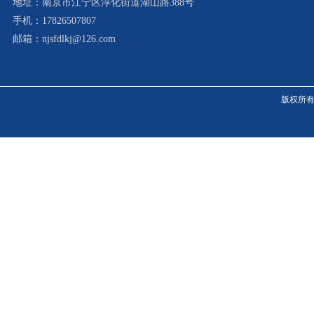
地址：南京市江宁区淳化街道湖山路388号
手机：17826507807
邮箱：njsfdlkj@126.com
版权所